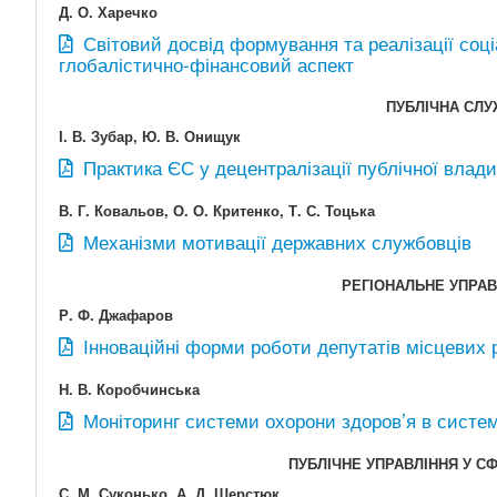
Д. О. Харечко
Світовий досвід формування та реалізації соці
глобалістично-фінансовий аспект
ПУБЛІЧНА СЛУ
І. В. Зубар, Ю. В. Онищук
Практика ЄС у децентралізації публічної влади 
В. Г. Ковальов, О. О. Критенко, Т. С. Тоцька
Механізми мотивації державних службовців
РЕГІОНАЛЬНЕ УПРА
Р. Ф. Джафаров
Інноваційні форми роботи депутатів місцевих 
Н. В. Коробчинська
Моніторинг системи охорони здоров’я в системі
ПУБЛІЧНЕ УПРАВЛІННЯ У С
С. М. Суконько, А. Д. Шерстюк