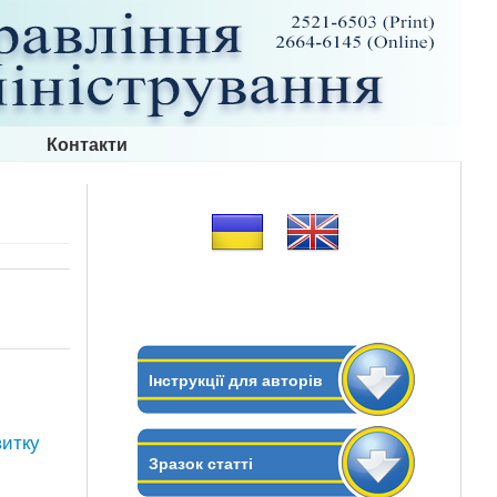
Контакти
Інструкції для авторів
витку
Зразок статті