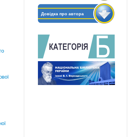
Довідка про автора
го
ової
ної