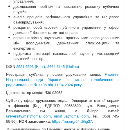
управління;
дослідження проблем та перспектив розвитку публічної
служби;
аналіз процесів регіонального управління та місцевого
самоврядування;
розкриття особливостей публічного управління у сфері
державної безпеки та митної справи;
сприяння обміну науковими і практичними напрацюваннями
між дослідниками, державними службовцями та
експертами;
підтримка інтеграції національної науки у міжнародний
науковий простір.
ISSN
2521-6503 (Print), 2664-6145 (Online)
Реєстрація суб'єкта у сфері друкованих медіа:
Рішення
Національної ради України з питань телебачення і
радіомовлення № 1136 від 11.04.2024 року
Ідентифікатор медіа: R30-03968
Суб’єкт у сфері друкованих медіа – Університет митної справи
та фінансів (Код ЄДРПОУ 39568620, вул. Володимира
Вернадського, 2/4, 49000, м. Дніпро, e-mail:
university.msf@gmail.com
,
umsf.ua@gmail.com
, Tel.: (056) 745-
55-96).
ROR засновника:
https://ror.org/04ft5hg27
.
Журнал включений до Переліку наукових фахових видань